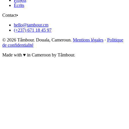
Projets
Écrits
Contact
•
hello@tambour.cm
(+237) 671 18 45 97
©
2026
Tâmbour. Douala, Cameroun.
Mentions légales
·
Politique
de confidentialité
Made with ♥ in Cameroon by Tâmbour.